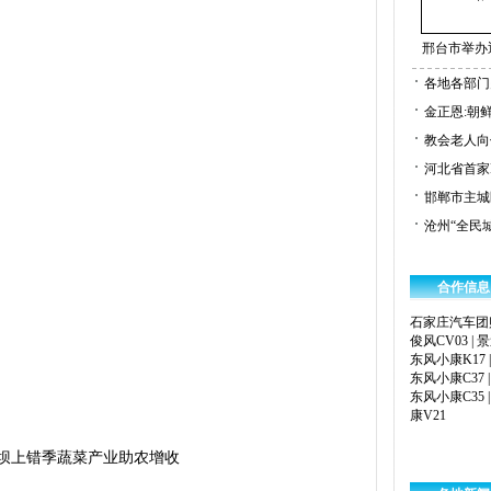
邢台市举办
各地各部门
金正恩:朝
教会老人向
河北省首家
邯郸市主城
沧州“全民城
合作信息
石家庄汽车团
俊风CV03
|
景
东风小康K17
东风小康C37
东风小康C35
康V21