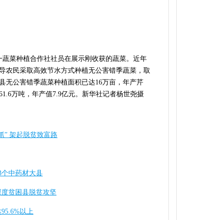
一蔬菜种植合作社社员在展示刚收获的蔬菜。近年
导农民采取高效节水方式种植无公害错季蔬菜，取
县无公害错季蔬菜种植面积已达16万亩，年产芹
1.6万吨，年产值7.9亿元。新华社记者杨世尧摄
抓” 架起脱贫致富路
3个中药材大县
深度贫困县脱贫攻坚
5.6%以上