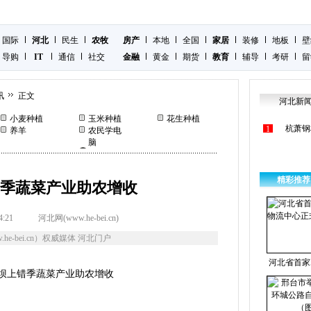
国际
河北
民生
农牧
房产
本地
全国
家居
装修
地板
壁
导购
IT
通信
社交
金融
黄金
期货
教育
辅导
考研
留
讯
正文
河北新
小麦种植
玉米种植
花生种植
杭萧钢
1
养羊
农民学电
脑
精彩推荐
季蔬菜产业助农增收
4:21
河北网(www.he-bei.cn)
he-bei.cn）权威媒体 河北门户
河北省首家