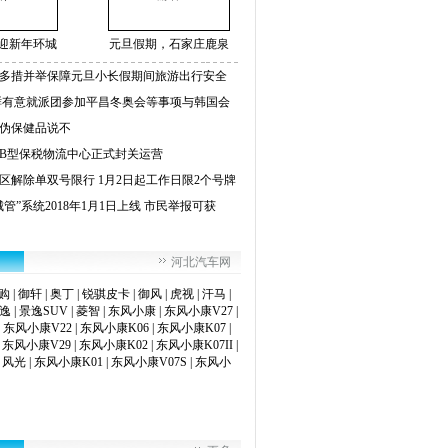
迎新年环城
元旦假期，石家庄鹿泉
多措并举保障元旦小长假期间旅游出行安全
鲜有意就派团参加平昌冬奥会等事项与韩国会
伪保健品说不
B型保税物流中心正式封关运营
区解除单双号限行 1月2日起工作日限2个号牌
管”系统2018年1月1日上线 市民举报可获
河北汽车网
购
|
御轩
|
奥丁
|
锐骐皮卡
|
御风
|
虎视
|
汗马
|
逸
|
景逸SUV
|
菱智
|
东风小康
|
东风小康V27
|
|
东风小康V22
|
东风小康K06
|
东风小康K07
|
|
东风小康V29
|
东风小康K02
|
东风小康K07II
|
|
风光
|
东风小康K01
|
东风小康V07S
|
东风小