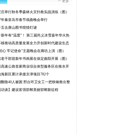
更多
家庄举行秋冬季森林火灾扑救实战演练（图）
017年秦皇岛市春节戏曲晚会举行
十五去唐山图书馆猜灯谜
个新年有“温度”！ 第三届尚义冰雪嘉年华火热
不移推动高质量发展全力开创新时代建设生态
初心 牢记使命”主题晚会在廊坊上演（图）
省老干部迎新年书画展在保定曲阳开展（图）
省高速公路首家商业综合体型服务区在衡水开
海新区累计承接京津项目782个
侧翻致40人被困 邢台环卫女工一把铁锹救出整
端访谈】建设富强邯郸美丽邯郸新征程