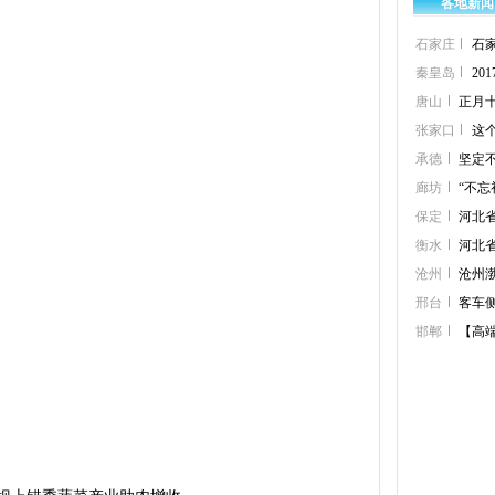
各地新闻
石家庄
石
秦皇岛
2
唐山
正月
张家口
这
承德
坚定
廊坊
“不忘
保定
河北
衡水
河北
沧州
沧州渤
邢台
客车
邯郸
【高