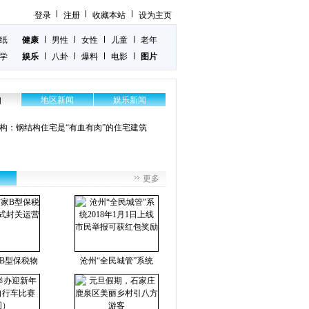
登录
注册
收藏本站
设为主页
纸
健康
男性
女性
儿童
老年
学
娱乐
八卦
爆料
电影
图片
地区新闻
娱乐新闻
闻
构：钢结构住宅是“有血有肉”的住宅建筑
更多
B型保税物
沧州“全民城管”系统