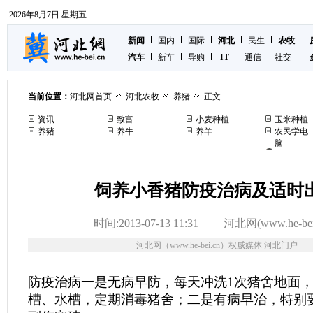
2026年8月7日 星期五
新闻
国内
国际
河北
民生
农牧
汽车
新车
导购
IT
通信
社交
当前位置：
河北网首页
河北农牧
养猪
正文
资讯
致富
小麦种植
玉米种植
养猪
养牛
养羊
农民学电
脑
饲养小香猪防疫治病及适时
时间:2013-07-13 11:31
河北网(www.he-bei
河北网（www.he-bei.cn）权威媒体 河北门户
防疫治病一是无病早防，每天冲洗1次猪舍地面
槽、水槽，定期消毒猪舍；二是有病早治，特别