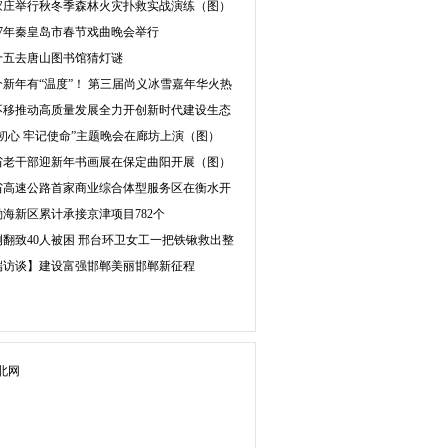
家庄举行秋冬季森林火灾扑救实战演练（图）
017年秦皇岛市春节戏曲晚会举行
十五去唐山图书馆猜灯谜
个新年有“温度”！ 第三届尚义冰雪嘉年华火热
不移推动高质量发展全力开创新时代建设生态
初心 牢记使命”主题晚会在廊坊上演（图）
省老干部迎新年书画展在保定曲阳开展（图）
省高速公路首家商业综合体型服务区在衡水开
海新区累计承接京津项目782个
侧翻致40人被困 邢台环卫女工一把铁锹救出整
端访谈】建设富强邯郸美丽邯郸新征程
北网