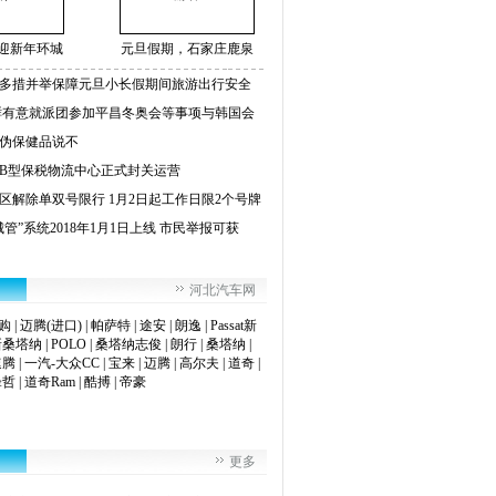
迎新年环城
元旦假期，石家庄鹿泉
多措并举保障元旦小长假期间旅游出行安全
鲜有意就派团参加平昌冬奥会等事项与韩国会
伪保健品说不
B型保税物流中心正式封关运营
区解除单双号限行 1月2日起工作日限2个号牌
管”系统2018年1月1日上线 市民举报可获
河北汽车网
购
|
迈腾(进口)
|
帕萨特
|
途安
|
朗逸
|
Passat新
新桑塔纳
|
POLO
|
桑塔纳志俊
|
朗行
|
桑塔纳
|
速腾
|
一汽-大众CC
|
宝来
|
迈腾
|
高尔夫
|
道奇
|
锋哲
|
道奇Ram
|
酷搏
|
帝豪
更多