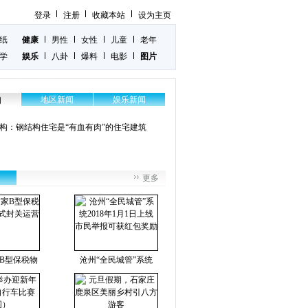
登录
注册
收藏本站
设为主页
纸
健康
男性
女性
儿童
老年
学
娱乐
八卦
爆料
电影
图片
地区新闻
娱乐新闻
闻
构：钢结构住宅是“有血有肉”的住宅建筑
更多
B型保税物
沧州“全民城管”系统