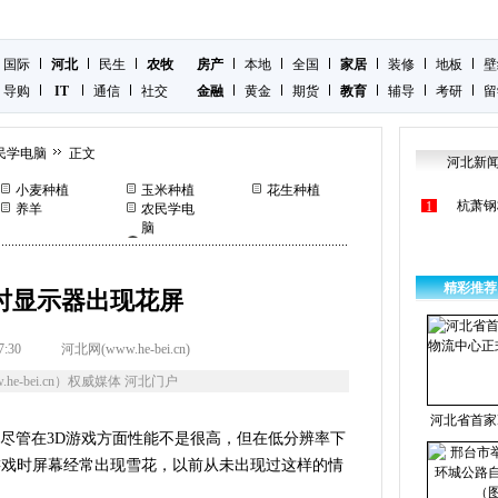
国际
河北
民生
农牧
房产
本地
全国
家居
装修
地板
壁
导购
IT
通信
社交
金融
黄金
期货
教育
辅导
考研
留
民学电脑
正文
河北新
小麦种植
玉米种植
花生种植
杭萧钢
1
养羊
农民学电
脑
精彩推荐
时显示器出现花屏
7:30
河北网(www.he-bei.cn)
he-bei.cn）权威媒体 河北门户
河北省首家
管在3D游戏方面性能不是很高，但在低分辨率下
游戏时屏幕经常出现雪花，以前从未出现过这样的情