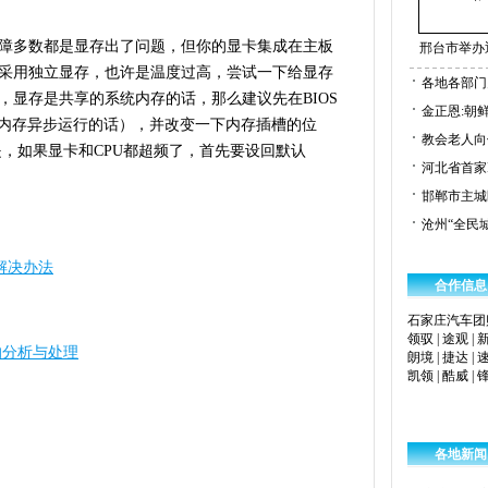
多数都是显存出了问题，但你的显卡集成在主板
邢台市举办
采用独立显存，也许是温度过高，尝试一下给显存
各地各部门
，显存是共享的系统内存的话，那么建议先在BIOS
金正恩:朝
与内存异步运行的话），并改变一下内存插槽的位
教会老人向
是，如果显卡和CPU都超频了，首先要设回默认
河北省首家
邯郸市主城
沧州“全民城
”的解决办法
合作信息
石家庄汽车团
领驭
|
途观
|
的分析与处理
朗境
|
捷达
|
凯领
|
酷威
|
各地新闻