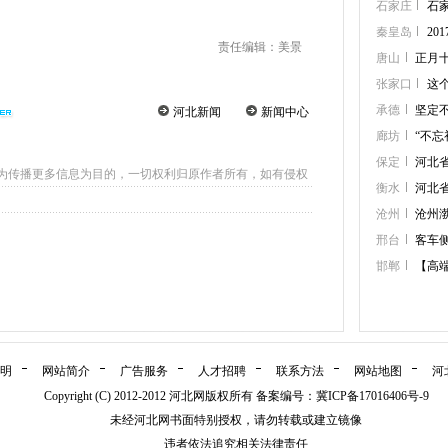
石家庄
石
秦皇岛
2
责任编辑：美景
唐山
正月
张家口
这
承德
坚定
河北新闻
新闻中心
廊坊
“不忘
保定
河北
为传播更多信息为目的，一切权利归原作者所有，如有侵权
衡水
河北
沧州
沧州渤
邢台
客车
邯郸
【高
明
网站简介
广告服务
人才招聘
联系方法
网站地图
河
Copyright (C) 2012-2012 河北网版权所有 备案编号：冀ICP备17016406号-9
未经河北网书面特别授权，请勿转载或建立镜像
违者依法追究相关法律责任