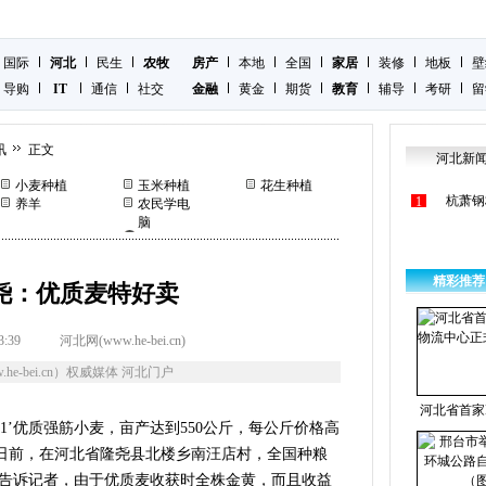
国际
河北
民生
农牧
房产
本地
全国
家居
装修
地板
壁
导购
IT
通信
社交
金融
黄金
期货
教育
辅导
考研
留
讯
正文
河北新
小麦种植
玉米种植
花生种植
杭萧钢
1
养羊
农民学电
脑
精彩推荐
尧：优质麦特好卖
3:39
河北网(www.he-bei.cn)
he-bei.cn）权威媒体 河北门户
河北省首家
-1’优质强筋小麦，亩产达到550公斤，每公斤价格高
。”日前，在河北省隆尧县北楼乡南汪店村，全国种粮
告诉记者，由于优质麦收获时全株金黄，而且收益