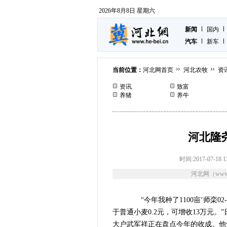
2026年8月8日 星期六
新闻
国内
汽车
新车
当前位置：
河北网首页
河北农牧
资
资讯
致富
养猪
养牛
河北隆
时间:2017-07-18 1
河北网（www.
“今年我种了1100亩‘师栾02
于普通小麦0.2元，可增收13万元
大户武军祥正在盘点今年的收成。他