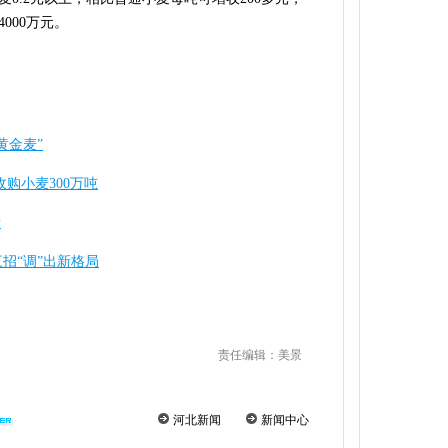
000万元。
黄金麦”
购小麦300万吨
产
招“调”出新格局
责任编辑：美景
河北新闻
新闻中心