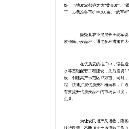
好，当地麦农都称之为“黄金麦”。
下一步我准备再扩种300亩。”武军祥
隆尧县农业局局长王现军说：“自
质强筋小麦品种，通过多种措施扩大
在优质麦的推广中，该县通过
水等基础配套工程建设，先后投资2.
设，创建高产示范区12万亩。同时，
程，快速扩展优质麦种植面积，并通
有效提升优质麦品种的市场认可度，
点县。
为让农民增产又增收，隆尧县
扶持政策，不断加大土地流转工作力