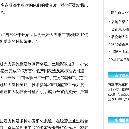
“很多企业都争相收购俺们的黄金麦，根本不愁销路，
说。
邢台市举办
各地各部门
金正恩:朝
2008年开始，我县开始大力推广‘师栾02-1’优
教会老人向
优质麦的种植范围。”
河北省首家
邯郸市主城
沧州“全民城
大力实施整建制高产创建、土地深改提升、小农
3亿元完成30.6万亩中低产田改造及高标准农田建
合作信息
大力开展“百亩试验田”“千亩示范方”等推广示范工
过加大良种补贴、技术指导和市场监管工作力度，
石家庄汽车团
无限V7
|
威虎
迅速扩大优质麦种植面积，成为全省优质麦生产重
Z200
|
众泰500
众泰T600
|
众泰
各地新闻
着力构建多种小麦消化渠道。在经营上通过出台
度，全县涌现出了1200多家专业种植合作社、家庭