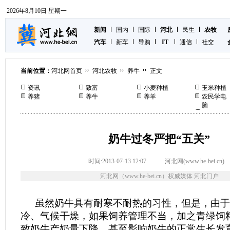
2026年8月10日 星期一
新闻
国内
国际
河北
民生
农牧
汽车
新车
导购
IT
通信
社交
当前位置：
河北网首页
河北农牧
养牛
正文
资讯
致富
小麦种植
玉米种植
养猪
养牛
养羊
农民学电
脑
奶牛过冬严把“五关”
时间:2013-07-13 12:07
河北网(www.he-bei.cn)
河北网（www.he-bei.cn）权威媒体 河北门户
虽然奶牛具有耐寒不耐热的习性，但是，由于
冷、气候干燥，如果饲养管理不当，加之青绿饲
致奶牛产奶量下降，甚至影响奶牛的正常生长发