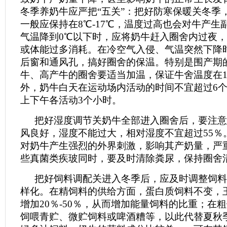
冬季养奶牛应严把“五关”：把好防寒保暖关冬季
一般应保持在8℃-17℃，温度过高也会对牛产生
气温降到0℃以下时，应将奶牛赶入圈舍内过夜
或体能过多消耗。在冷空气入侵、气温突然下降
后窗和通风孔，搞好圈舍的保温。特别是围产期
牛、高产牛的圈舍要适当加温，保证牛舍温度在15
外，奶牛白天在运动场内活动的时间不宜超过6
上下午各活动3个小时。
把好湿度调节关奶牛全部进入圈舍后，要注意
风良好，湿度不能过大，相对湿度不宜超过55％
对奶牛产生强烈的外界刺激，影响其产奶量，严
些真菌类疾玻同时，要及时清除粪尿，保持圈舍
把好饲料调配关进入冬季后，应及时调整饲料
样化。在精饲料的供给方面，蛋白质饲料不变，
增加20％-50％，从而增加能量饲料的比重；在
饲喂青贮、微贮饲料或啤酒糟等，以此代替夏秋