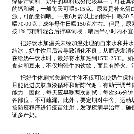
绿多汁饲料。奶牛的草料成分比较单一，可在其
的钙和磷，一般每天可喂5-15克。尿素是补充蛋
源，可酌量饲喂。一般6月龄以上的犊牛日喂30-
喂70-90克，成年母牛日喂150克左右。但是，
按1%与精料混合后拌草饲喂，喂后半小时内不宜
把好饮水加温关未经加温处理的自来水和井水
结冰，奶牛饮用后常导致消化不良，从而诱发消
在给奶牛饮水时，最好将水加热到15℃-25℃。
食盐和豆末，不仅增强牛的饮欲，而且有降火、
把好牛体刷拭关刷拭牛体不仅可以使奶牛保持
且能促进皮肤血液循环和新陈代谢，有助于调节
能力。因此，每天应早晚两次刷拭，每次3-6分
各部位，不可疏漏。此外，要定期对牛舍、运动
按防疫程序进行疫苗注射，发现疾病早治疗，确
证多产奶。