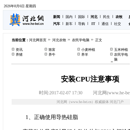
2026年8月6日 星期四
新闻
国内
国际
河北
民生
农牧
汽车
新车
导购
IT
通信
社交
当前位置：
河北网首页
河北农牧
农民学电脑
正文
资讯
致富
小麦种植
玉米种植
养猪
养牛
养羊
农民学电
脑
安装CPU注意事项
时间:2017-02-07 17:30
河北网(www.he-bei
河北网（www.he-bei.cn）权威媒体 河北门户
1、正确使用导热硅脂